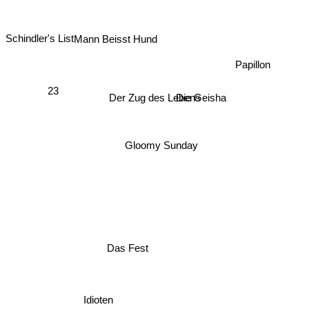
Schindler's List
Mann Beisst Hund
Papillon
Der Zug des Lebens
23
Die Geisha
Gloomy Sunday
Das Fest
Idioten