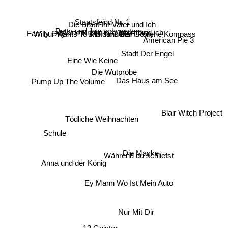
Staatsfeind Nr. 1
Die Braut Ihr Vater und Ich
Der Goldene Kompass
Family Guy
Meine Braut, ihre Eltern und ich
Betty und ihre schwestern
und dann kam Polly
Wilbur Wants To Kill Himself
American Pie 3
Stadt Der Engel
Eine Wie Keine
Die Wutprobe
Das Haus am See
Pump Up The Volume
Blair Witch Project
Tödliche Weihnachten
Schule
Die Maske
Während du schliefst
Anna und der König
Ey Mann Wo Ist Mein Auto
Nur Mit Dir