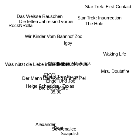
Star Trek: First Contact
Das Weisse Rauschen
Star Trek: Insurrection
The Hole
Die fetten Jahre sind vorbei
RockNRolla
Wir Kinder Vom Bahnhof Zoo
Igby
Waking Life
Was nützt die Liebe in Gedanken
Unterwegs Mit Jungs
Der Frühstücksclub
Mrs. Doubtfire
CKY3
Happy Tree Friends
Der Mann Der Vom Himmel Fiel
Engel Und Joe
Helge Schneider - Texas
Die Bettlektüre
39,90
Alexander
Sonnenallee
Bent
Soapdish