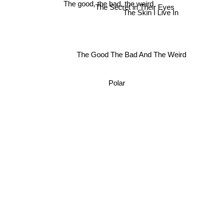
The Secret in Their Eyes
The good, the bad, the weird
The Skin I Live In
The Good The Bad And The Weird
Polar