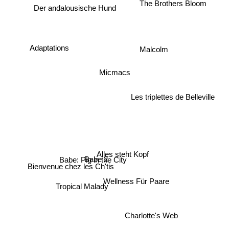
Der andalousische Hund
The Brothers Bloom
Adaptations
Malcolm
Micmacs
Les triplettes de Belleville
Alles steht Kopf
Babe: Pig in the City
Babe 2
Bienvenue chez les Ch'tis
Wellness Für Paare
Tropical Malady
Charlotte's Web