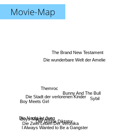
Movie-Map
The Brand New Testament
Die wunderbare Welt der Amelie
Themroc
Bunny And The Bull
Die Stadt der verlorenen Kinder
Sybil
Boy Meets Girl
Die Nacht Ist Jung
Boys Meets Girl
Der Große Diktator
Die Zwei Leben Der Veronika
I Always Wanted to Be a Gangster