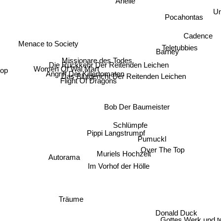
Arielle
Pocahontas
Cadence
Menace to Society
Teletubbies
Barney
Missionare des Todes
Die Rückkehr Der Reitenden Leichen
Women Of Wal Mart
Cop
Angriff Der Killertomaten
Das Blutgericht Der Reitenden Leichen
Flight Of Dragons
Bob Der Baumeister
Schlümpfe
Pippi Langstrumpf
Pumuckl
Over The Top
Muriels Hochzeit
Autorama
Im Vorhof der Hölle
Träume
Donald Duck
Gottes Werk und te