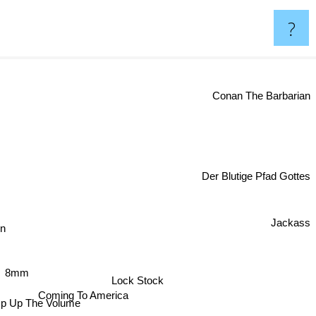
?
Conan The Barbarian
Der Blutige Pfad Gottes
Jackass
n
8mm
Lock Stock
Coming To America
p Up The Volume