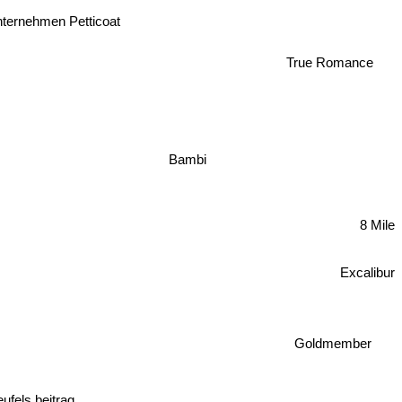
Unternehmen Petticoat
True Romance
Bambi
8 Mile
Excalibur
Goldmember
ufels beitrag