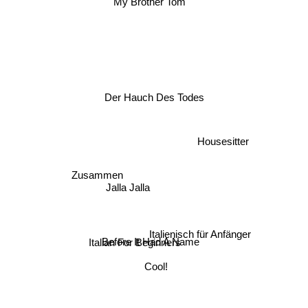
My Brother Tom
Der Hauch Des Todes
Housesitter
Zusammen
Jalla Jalla
Italienisch für Anfänger
Italian For Beginners
Before It Had A Name
Cool!