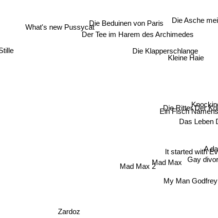
Die Beduinen von Paris
Die Asche mei
What's new Pussycat
Der Tee im Harem des Archimedes
tille
Die Klapperschlange
Kleine Haie
Knocki
Die Ritter Der K
Ein Fisch Namen
Das Leben 
A da
It started with Eve
Mad Max
Gay divor
Mad Max 2
My Man Godfrey
Zardoz