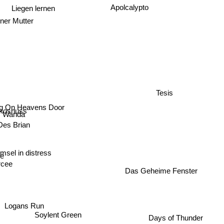
Apolcalypto
Liegen lernen
ner Mutter
Tesis
ng On Heavens Door
okosnuss
s Wanda
Des Brian
msel in distress
cee
Das Geheime Fenster
Logans Run
Days of Thunder
Soylent Green