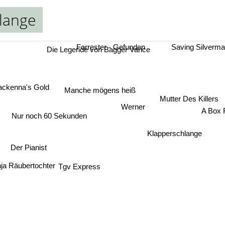
lange
Forrester - Gefunden
Saving Silverm
Die Legende von Bagger Vance
ckenna's Gold
Manche mögens heiß
Mutter Des Killers
Werner
A Box F
Nur noch 60 Sekunden
Klapperschlange
Der Pianist
Tgv Express
ja Räubertochter