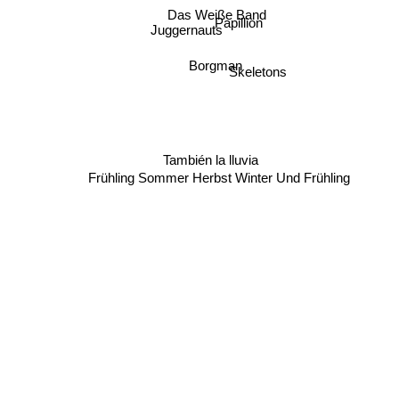
Das Weiße Band
Papillion
Juggernauts
Borgman
Skeletons
También la lluvia
Frühling Sommer Herbst Winter Und Frühling