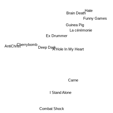
Funny Games
Hate
Brain Death
Guinea Pig
La cérémonie
Ex Drummer
Cherrybomb
AntiChrist
Deep Dark
A Hole In My Heart
Carne
I Stand Alone
Combat Shock