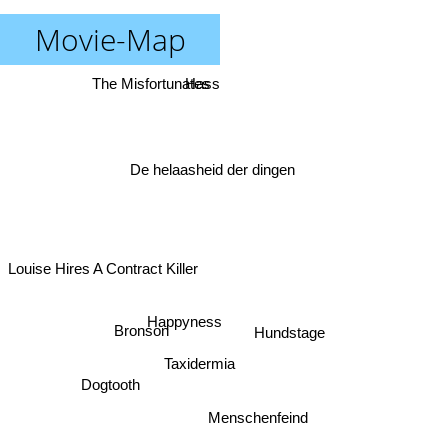
Movie-Map
The Misfortunates
Hass
De helaasheid der dingen
Louise Hires A Contract Killer
Happyness
Bronson
Hundstage
Taxidermia
Dogtooth
Menschenfeind