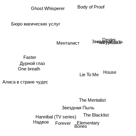
Body of Proof
Ghost Whisperer
Бюро магических услуг
Чебурашка
Менталист
Звездный путь
Dexter
Faster
Дурной глаз
One breath
House
Lie To Me
Алиса в стране чудес
The Mentalist
Звездная Пыль
The Blacklist
Надвое
Hannibal (TV series)
Elementary
Forever
Bones