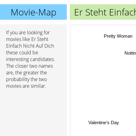
Movie-Map
Er Steht Einfac
If you are looking for
Pretty Woman
movies like Er Steht
Einfach Nicht Auf Dich
these could be
Notting
interesting candidates.
The closer two names
are, the greater the
probability the two
movies are similar.
Valentine's Day