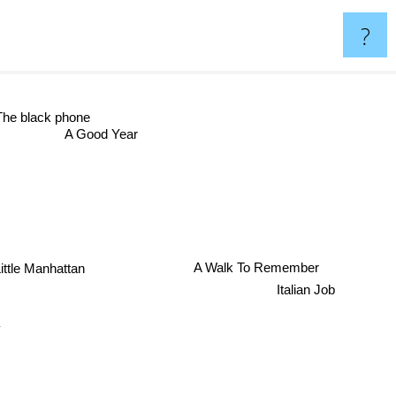
?
he black phone
A Good Year
ittle Manhattan
A Walk To Remember
Italian Job
a