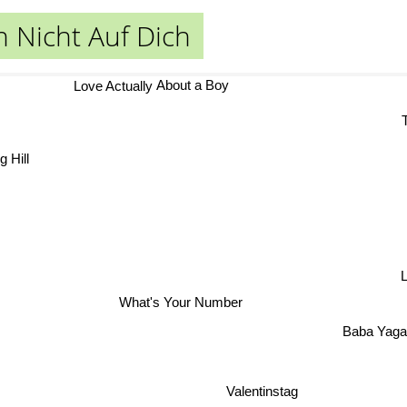
h Nicht Auf Dich
About a Boy
Love Actually
T
 Hill
L
What's Your Number
Baba Yag
Valentinstag