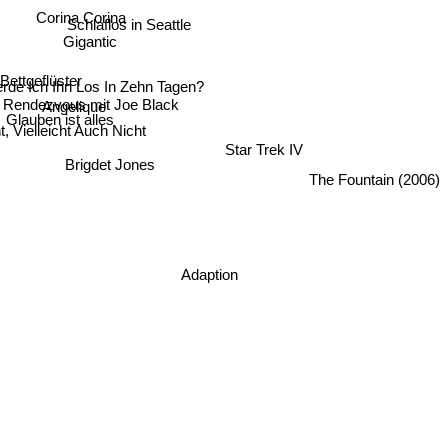
Corina Corina
Schlaflos in Seattle
Gigantic
Bettgeflüster
rde Ich Ihn Los In Zehn Tagen?
Rendezvous mit Joe Black
Angelique
Glauben ist alles
cht, Vielleicht Auch Nicht
Star Trek IV
Brigdet Jones
The Fountain (2006)
Adaption