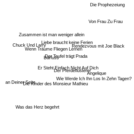
Die Prophezeiung
Von Frau Zu Frau
Zusammen ist man weniger allein
Liebe braucht keine Ferien
Chuck Und Larry
Rendezvous mit Joe Black
Wenn Träume Fliegen Lernen
Der Teufel trägt Prada
Barfuss
Er Steht Einfach Nicht Auf Dich
Der Pferdeflüsterer
Angelique
an Deiner Seite
Die Kinder des Monsieur Mathieu
Wie Werde Ich Ihn Los In Zehn Tagen?
Was das Herz begehrt