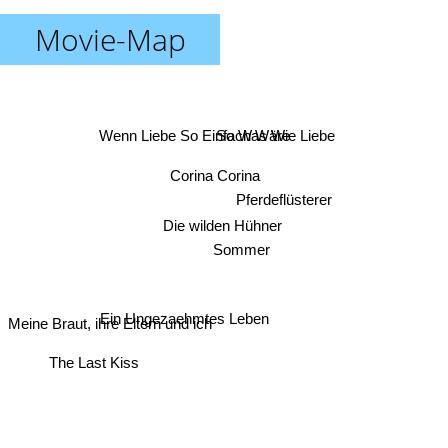
Movie-Map
So Was Wie Liebe
Wenn Liebe So Einfach Wäre
Corina Corina
Pferdeflüsterer
Die wilden Hühner
Sommer
Ein Ungezaehmtes Leben
Meine Braut, ihre Eltern und ich
The Last Kiss