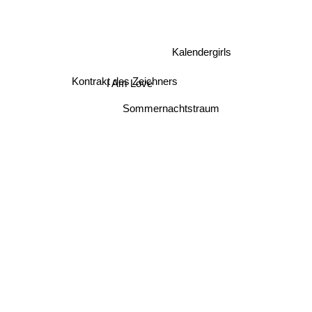
Kalendergirls
I Am Love
Kontrakt des Zeichners
Sommernachtstraum