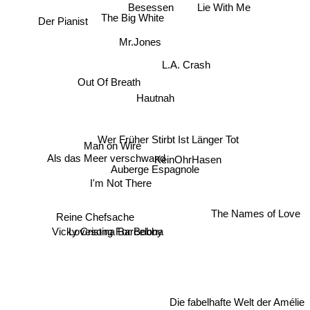
Lie With Me
Besessen
The Big White
Der Pianist
Mr.Jones
L.A. Crash
Out Of Breath
Hautnah
Wer Früher Stirbt Ist Länger Tot
Man on Wire
Als das Meer verschwand
KeinOhrHasen
Auberge Espagnole
I'm Not There
The Names of Love
Reine Chefsache
Lovesong For Bobby
Vicky Cristina Barcelona
Die fabelhafte Welt der Amélie