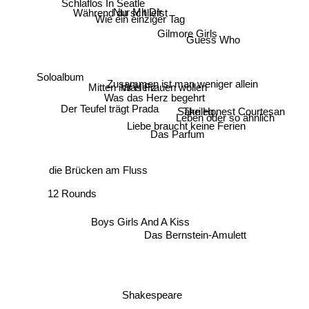
Schlaflos In Seatle
Während du schliefst
Nur Mit Dir
Wie ein einziger Tag
Gilmore Girls
Guess Who
Soloalbum
Mitten ins Herz
Was Frauen wollen
Zusammen ist man weniger allein
Was das Herz begehrt
Sakrileg
Der Teufel trägt Prada
Leben oder so ähnlich
The Honest Courtesan
Liebe braucht keine Ferien
Das Parfum
die Brücken am Fluss
12 Rounds
Boys Girls And A Kiss
Das Bernstein-Amulett
Shakespeare